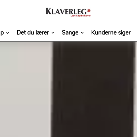
op
Det du lærer
Sange
Kunderne siger