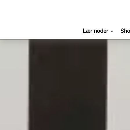
Lær noder
Sh