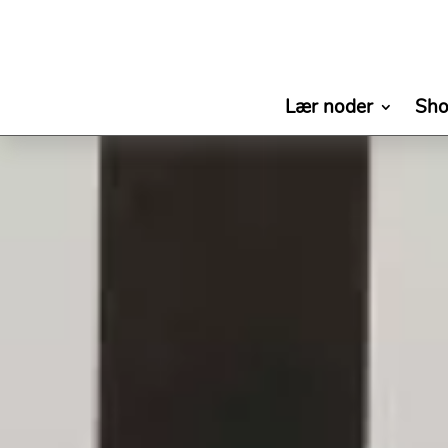
Lær noder
Sh