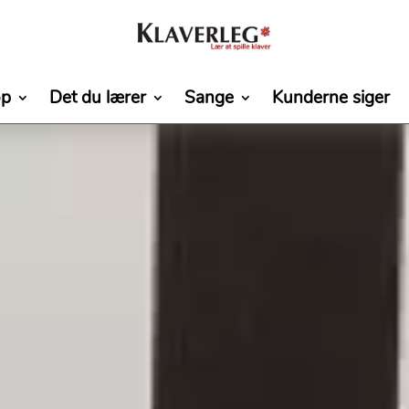
op
Det du lærer
Sange
Kunderne siger