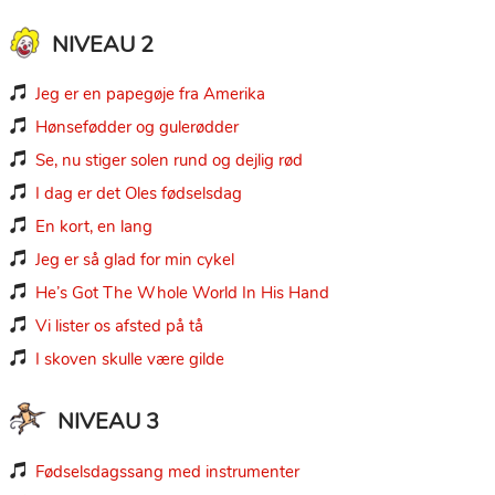
NIVEAU 2
Jeg er en papegøje fra Amerika

Hønsefødder og gulerødder

Se, nu stiger solen rund og dejlig rød

I dag er det Oles fødselsdag

En kort, en lang

Jeg er så glad for min cykel

He’s Got The Whole World In His Hand

Vi lister os afsted på tå

I skoven skulle være gilde

NIVEAU 3
Fødselsdagssang med instrumenter
