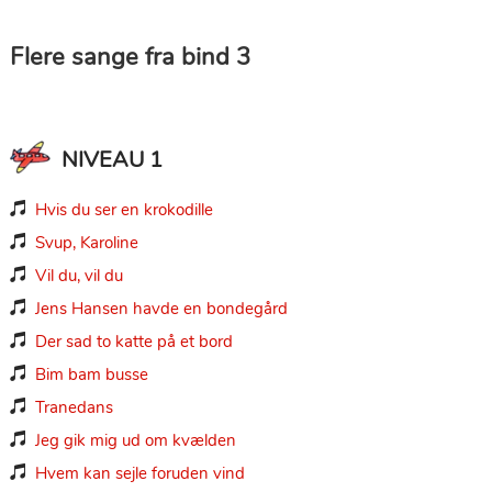
Flere sange fra bind 3
NIVEAU 1
Hvis du ser en krokodille

Svup, Karoline

Vil du, vil du

Jens Hansen havde en bondegård

Der sad to katte på et bord

Bim bam busse

Tranedans

Jeg gik mig ud om kvælden

Hvem kan sejle foruden vind
