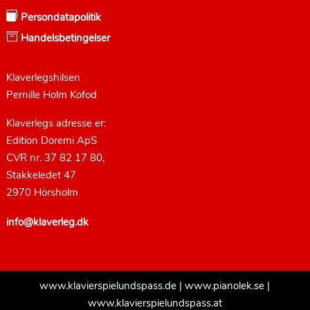

Persondatapolitik

Handelsbetingelser
Klaverlegshilsen
Pernille Holm Kofod
Klaverlegs adresse er:
Edition Doremi ApS
CVR nr. 37 82 17 80,
Stakkeledet 47
2970 Hörsholm
info@klaverleg.dk
www.klavierspielundspass.de
|
www.pianolek.se
|
www.klavierspielundspass.at