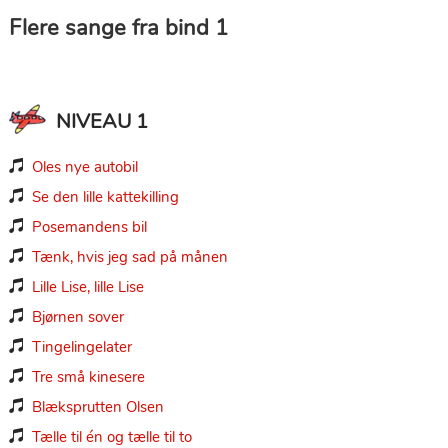
Flere sange fra bind 1
NIVEAU 1
Oles nye autobil

Se den lille kattekilling

Posemandens bil

Tænk, hvis jeg sad på månen

Lille Lise, lille Lise

Bjørnen sover

Tingelingelater

Tre små kinesere

Blæksprutten Olsen

Tælle til én og tælle til to
