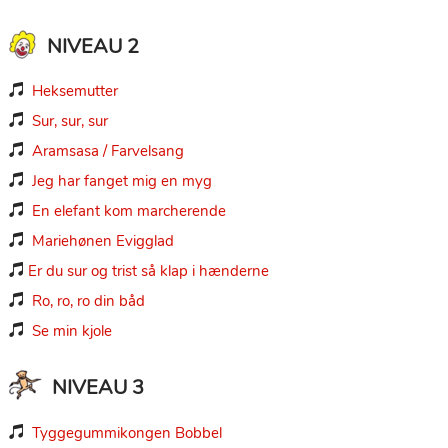
NIVEAU 2
Heksemutter

Sur, sur, sur

Aramsasa / Farvelsang

Jeg har fanget mig en myg

En elefant kom marcherende

Mariehønen Evigglad

Er du sur og trist så klap i hænderne

Ro, ro, ro din båd

Se min kjole

NIVEAU 3
Tyggegummikongen Bobbel
