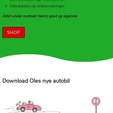
Introduktion og spilleanvisninger
Altid under mottoet: Nemt, sjovt og legende
SHOP
Download Oles nye autobil