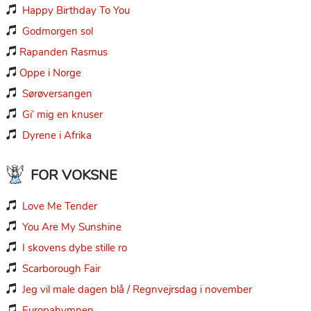
Happy Birthday To You

Godmorgen sol

Rapanden Rasmus

Oppe i Norge

Sørøversangen

Gi’ mig en knuser

Dyrene i Afrika

FOR VOKSNE
Love Me Tender

You Are My Sunshine

I skovens dybe stille ro

Scarborough Fair

Jeg vil male dagen blå / Regnvejrsdag i november

Europahymnen
