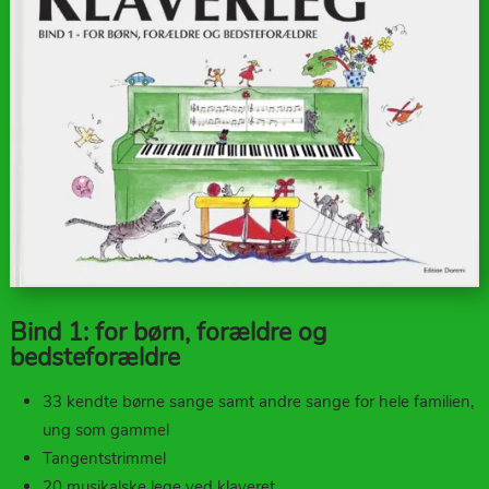
Bind 1: for børn, forældre og
bedsteforældre
33 kendte børne sange samt andre sange for hele familien,
ung som gammel
Tangentstrimmel
20 musikalske lege ved klaveret