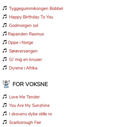
Tyggegummikongen Bobbel

Happy Birthday To You

Godmorgen sol

Rapanden Rasmus

Oppe i Norge

Sørøversangen

Gi’ mig en knuser

Dyrene i Afrika

FOR VOKSNE
Love Me Tender

You Are My Sunshine

I skovens dybe stille ro

Scarborough Fair
