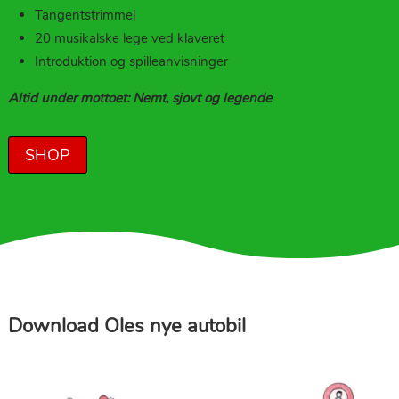
Tangentstrimmel
20 musikalske lege ved klaveret
Introduktion og spilleanvisninger
Altid under mottoet: Nemt, sjovt og legende
SHOP
Download Oles nye autobil