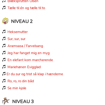
Blæksprutten Olsen

Tælle til én og tælle til to

NIVEAU 2
Heksemutter

Sur, sur, sur

Aramsasa / Farvelsang

Jeg har fanget mig en myg

En elefant kom marcherende

Mariehønen Evigglad

Er du sur og trist så klap i hænderne

Ro, ro, ro din båd

Se min kjole

NIVEAU 3