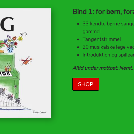
Bind 1: for børn, fo
33 kendte børne sange
gammel
Tangentstrimmel
20 musikalske lege ved
Introduktion og spille
Altid under mottoet: Nemt,
SHOP