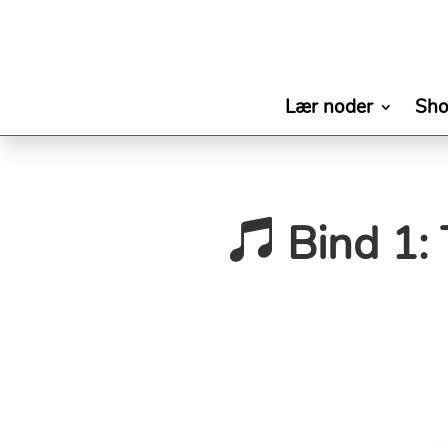
Lær noder
Sh
Bind 1: 
